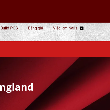
Build POS
Bảng giá
Việc làm Nails
England