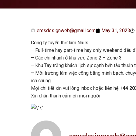
emsdesignweb@gmail.com
May 31, 2023
Công ty tuyển thợ làm Nails
– Full-time hay part-time hay only weekend đều 
– Các chi nhánh ở khu vực Zone 2 – Zone 3
– Khu Tây trắng khách lịch sự cạnh bến tàu thuận t
– Môi trường làm việc công bằng minh bạch, chuyê
ích chung
Mọi chi tiết xin vui lòng inbox hoặc liên hệ
+44 20
Xin chân thành cảm ơn mọi người
emsdesignweb@gma