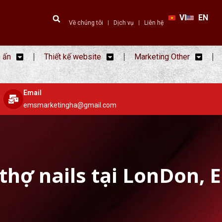
VI
EN
Về chúng tôi
Dịch vụ
Liên hệ
n ấn
Thiết kế website
Marketing Other
Email
emsmarketingha@gmail.com
thợ nails tại LonDon, 