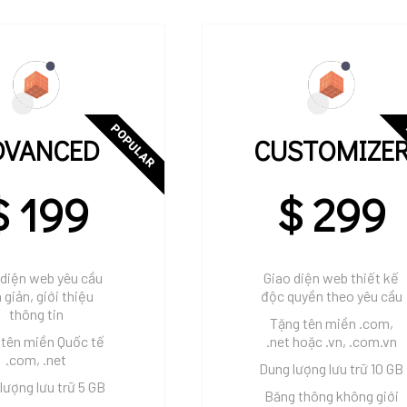
POPULAR
DVANCED
CUSTOMIZE
$ 199
$ 299
 diện web yêu cầu
Giao diện web thiết kế
 giản, giới thiệu
độc quyền theo yêu cầu
thông tin
Tặng tên miền .com,
 tên miền Quốc tế
.net hoặc .vn, .com.vn
.com, .net
Dung lượng lưu trữ 10 GB
lượng lưu trữ 5 GB
Băng thông không giới