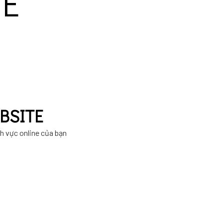
TE
BSITE
nh vực online của bạn