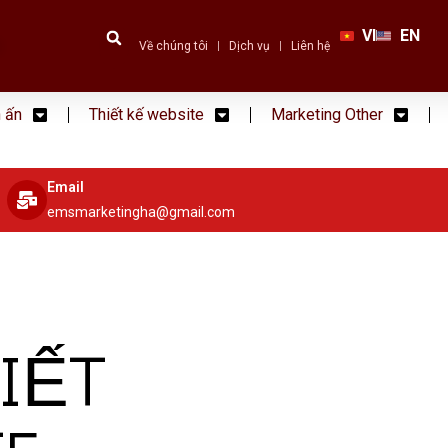
VI
EN
Về chúng tôi
Dịch vụ
Liên hệ
n ấn
Thiết kế website
Marketing Other
Email
emsmarketingha@gmail.com
IẾT