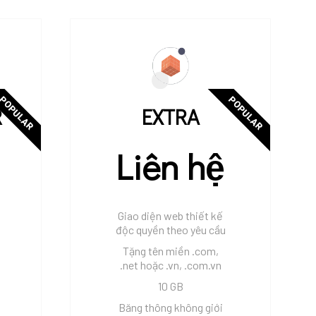
POPULAR
POPULAR
R
EXTRA
Liên hệ
Giao diện web thiết kế
độc quyền theo yêu cầu
Tặng tên miền .com,
.net hoặc .vn, .com.vn
10 GB
Băng thông không giới