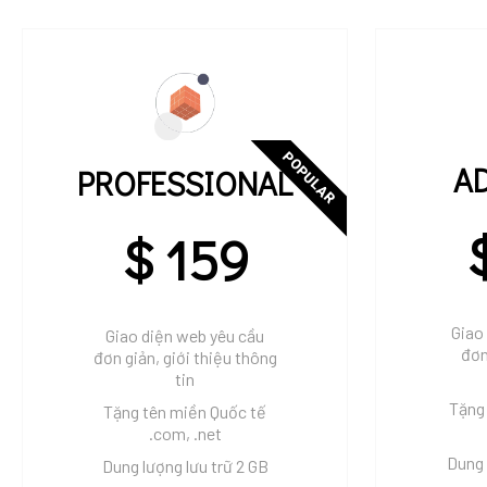
POPULAR
A
PROFESSIONAL
$ 159
Giao
Giao diện web yêu cầu
đơn
đơn giản, giới thiệu thông
tin
Tặng
Tặng tên miền Quốc tế
.com, .net
Dung 
Dung lượng lưu trữ 2 GB