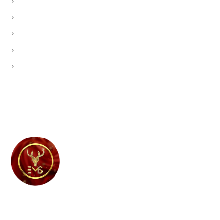
Quảng cáo Facebook
Dịch vụ Thiết kế - In ấn
Dịch vụ Thiết kế Website
Thiết kế - Trang trí tiệm
Tăng Like, Follow, Review
EMS Marketing là công ty chuyên lĩnh vực Marketing và
quảng cáo kỹ thuật số. Chúng tôi hoạt động trong rất nhiều
lĩnh vực như: dịch vụ in ấn, marketing, quảng cáo cho ngành