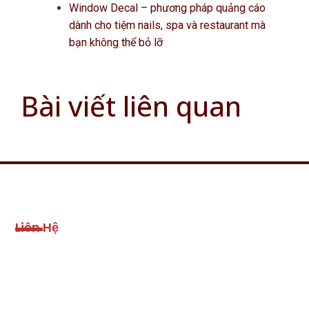
Window Decal – phương pháp quảng cáo
dành cho tiệm nails, spa và restaurant mà
bạn không thể bỏ lỡ
Bài viết liên quan
Liên Hệ
Address:
2103 W Franklin, Blvd, Gastonia, NC 28052
Email: info@emsmarketing.us
Phone US: (+1) 910-696-6668
Phone UK: +44 -745-124-2866