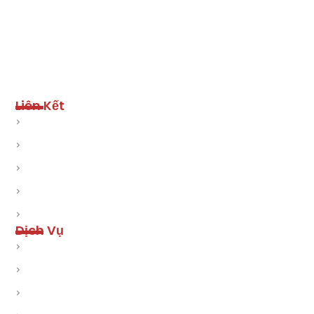
Hours: Mon-Fri 9:00AM - 5:00PM
Liên Kết
Trang chủ
Về chúng tôi
Dịch vụ
Liên hệ
Việc làm Nails
Dịch Vụ
Dịch vụ Social Marketing
Dịch vụ SEO
Quảng cáo Google