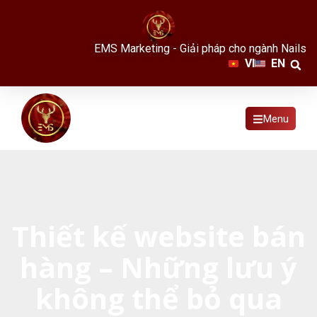
EMS Marketing - Giải pháp cho ngành Nails
VI
EN
Menu
Thiết kế website bán
hàng – Những lưu ý
không thể bỏ qua