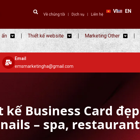
VI
EN
Về chúng tôi
Dịch vụ
Liên hệ
n ấn
Thiết kế website
Marketing Other
Email
emsmarketingha@gmail.com
 kế Business Card đẹp
nails – spa, restaurant