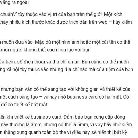
 văng ra ngoài.
chuẩn\” tùy thuộc vào vị trí của bạn trên thế giới. Một kích
thấy nhiều kích thước khác được trích dẫn trên web – hãy kiểm
n muốn đưa vào. Mặc dù một hình ảnh hoặc một cái tên có thể
mọi người không biết cách liên lạc với bạn.
a tiệm, số điện thoại và địa chỉ email. Bạn cũng có thể muốn
ạng xã hội tùy thuộc vào những địa chỉ nào mà cửa tiệm của bạn
nhưng bạn vẫn có thể sáng tạo với không gian và thiết kế của
t một cách sáng tạo – và hãy nhớ business card có hai mặt. Có
 để có thiết kế bắt mắt.
ến khi thiết kế business card. Đảm bảo bạn cung cấp dòng
 này thường là 3mm, nhưng có thể là 5mm, vì vậy hãy nhớ kiểm
 thẳng xung quanh toàn bộ thẻ vì điều này sẽ hiển thị bất kỳ