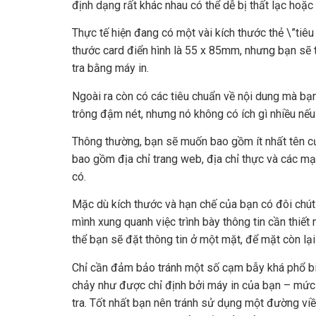
định dạng rất khác nhau có thể dễ bị thất lạc hoặc
Thực tế hiện đang có một vài kích thước thẻ \”tiêu 
thước card điển hình là 55 x 85mm, nhưng bạn sẽ 
tra bằng máy in.
Ngoài ra còn có các tiêu chuẩn về nội dung mà bạ
trông đậm nét, nhưng nó không có ích gì nhiều nếu 
Thông thường, bạn sẽ muốn bao gồm ít nhất tên cử
bao gồm địa chỉ trang web, địa chỉ thực và các m
có.
Mặc dù kích thước và hạn chế của bạn có đôi chút 
mình xung quanh việc trình bày thông tin cần thiế
thể bạn sẽ đặt thông tin ở một mặt, để mặt còn lại
Chỉ cần đảm bảo tránh một số cạm bẫy khá phổ bi
chảy như được chỉ định bởi máy in của bạn – mức
tra. Tốt nhất bạn nên tránh sử dụng một đường viền