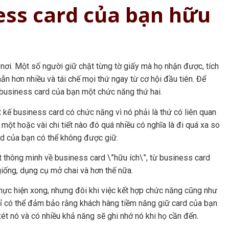
ess card của bạn hữu
nơi. Một số người giữ chặt từng tờ giấy mà họ nhận được, tích
hẫn hơn nhiều và tái chế mọi thứ ngay từ cơ hội đầu tiên. Để
ho business card của bạn một chức năng thứ hai.
t kế business card có chức năng vì nó phải là thứ có liên quan
một hoặc vài chi tiết nào đó quá nhiều có nghĩa là đi quá xa so
rd của bạn có thể không được giữ.
ất thông minh về business card \”hữu ích\”, từ business card
giống, dụng cụ mở chai và hơn thế nữa.
c hiện xong, nhưng đôi khi việc kết hợp chức năng cũng như
hỉ có thể đảm bảo rằng khách hàng tiềm năng giữ card của bạn
ét nó và có nhiều khả năng sẽ ghi nhớ nó khi họ cần đến.