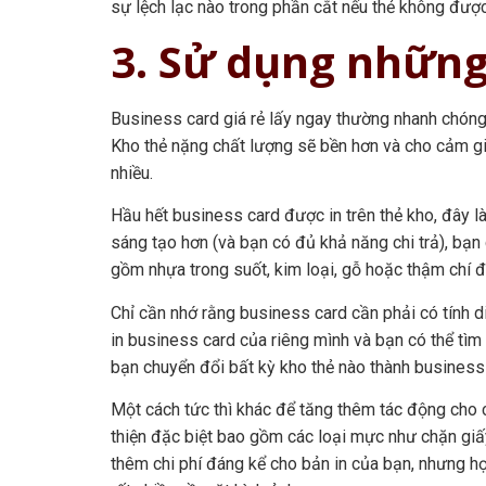
sự lệch lạc nào trong phần cắt nếu thẻ không đượ
3. Sử dụng những
Business card giá rẻ lấy ngay thường nhanh chóng
Kho thẻ nặng chất lượng sẽ bền hơn và cho cảm gi
nhiều.
Hầu hết business card được in trên thẻ kho, đây l
sáng tạo hơn (và bạn có đủ khả năng chi trả), bạn 
gồm nhựa trong suốt, kim loại, gỗ hoặc thậm chí đ
Chỉ cần nhớ rằng business card cần phải có tính d
in business card của riêng mình và bạn có thể tìm 
bạn chuyển đổi bất kỳ kho thẻ nào thành business
Một cách tức thì khác để tăng thêm tác động cho c
thiện đặc biệt bao gồm các loại mực như chặn giấy
thêm chi phí đáng kể cho bản in của bạn, nhưng h