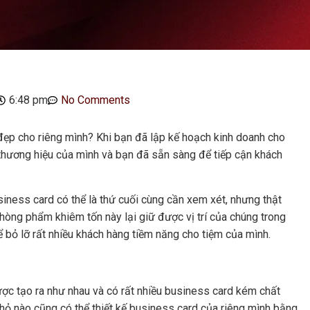
6:48 pm
No Comments
ẹp cho riêng mình? Khi bạn đã lập kế hoạch kinh doanh cho
 thương hiệu của mình và bạn đã sẵn sàng để tiếp cận khách
siness card có thể là thứ cuối cùng cần xem xét, nhưng thật
òng phẩm khiêm tốn này lại giữ được vị trí của chúng trong
ể bỏ lỡ rất nhiều khách hàng tiềm năng cho tiệm của mình.
ược tạo ra như nhau và có rất nhiều business card kém chất
nhỏ nào cũng có thể thiết kế business card của riêng mình bằng