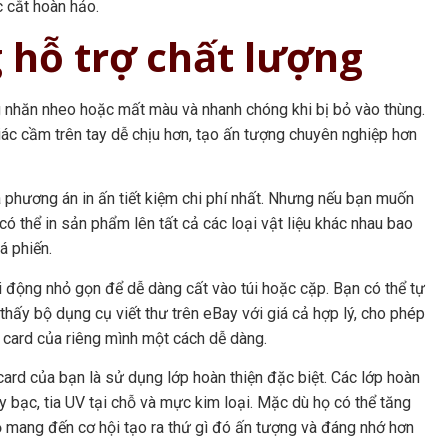
c cắt hoàn hảo.
 hỗ trợ chất lượng
 nhăn nheo hoặc mất màu và nhanh chóng khi bị bỏ vào thùng.
ác cầm trên tay dễ chịu hơn, tạo ấn tượng chuyên nghiệp hơn
à phương án in ấn tiết kiệm chi phí nhất. Nhưng nếu bạn muốn
có thể in sản phẩm lên tất cả các loại vật liệu khác nhau bao
á phiến.
i động nhỏ gọn để dễ dàng cất vào túi hoặc cặp. Bạn có thể tự
thấy bộ dụng cụ viết thư trên eBay với giá cả hợp lý, cho phép
 card của riêng mình một cách dễ dàng.
ard của bạn là sử dụng lớp hoàn thiện đặc biệt. Các lớp hoàn
 bạc, tia UV tại chỗ và mực kim loại. Mặc dù họ có thể tăng
ọ mang đến cơ hội tạo ra thứ gì đó ấn tượng và đáng nhớ hơn