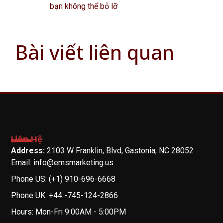
bạn không thể bỏ lỡ
Bài viết liên quan
Liên Hệ
Address:
2103 W Franklin, Blvd, Gastonia, NC 28052
Email: info@emsmarketing.us
Phone US: (+1) 910-696-6668
Phone UK: +44 -745-124-2866
Hours: Mon-Fri 9:00AM - 5:00PM