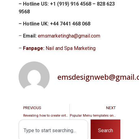
– Hotline US: +1 (919) 916 4568 – 828 623
9568
– Hotline UK: +44 7441 468 068
–
Email:
emsmarketingha@gmail.com
–
Fanpage:
Nail and Spa Marketing
emsdesignweb@gmail.
PREVIOUS
NEXT
Revealing how to create virtual followers on facebook quickly
Popular Menu templates on the market today for nail salons, spas and restaurants
Search