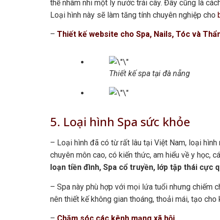
thể nhâm nhi một ly nước trái cây. Đây cũng là cá
Loại hình này sẽ làm tăng tính chuyên nghiệp cho
–
Thiết kế website cho Spa, Nails, Tóc và Thẩ
Thiết kế spa tại đà nẵng
5. Loại hình Spa sức khỏe
– Loại hình đã có từ rất lâu tại Việt Nam, loại hì
chuyên môn cao, có kiến thức, am hiểu về y học, c
loạn tiền đình, Spa cổ truyền, lớp tập thái cực 
– Spa này phù hợp với mọi lứa tuổi nhưng chiếm c
nên thiết kế không gian thoáng, thoải mái, tạo cho
–
Chăm sóc các kênh mạng xã hội