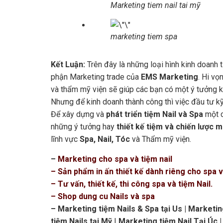
Marketing tiem nail tai mỹ
marketing tiem spa
Kết Luận:
Trên đây là những loại hình kinh doanh t
phận Marketing trade của
EMS Marketing
. Hi vọ
và thẩm mỹ viện sẽ giúp các bạn có một ý tưởng ki
Nhưng để kinh doanh thành công thì việc đầu tư kỹ
Để xây dựng và
phát triển tiệm Nail và Spa
một 
những ý tưởng hay
thiết kế tiệm và chiến lược 
lĩnh vực
Spa, Nail, Tóc
và Thẩm mỹ viện.
–
Marketing cho spa và tiệm nail
– Sản phẩm in ấn thiết kế dành riêng cho spa v
– Tư vấn, thiết kế, thi công spa và tiệm Nail.
– Shop dung cu Nails và spa
– Marketing tiệm Nails & Spa tại Us | Marketing
tiệm Nails tại Mỹ
|
Marketing tiệm Nail Tại Úc | 