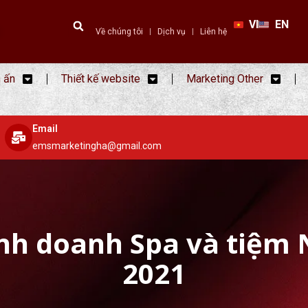
VI
EN
Về chúng tôi
Dịch vụ
Liên hệ
n ấn
Thiết kế website
Marketing Other
Email
emsmarketingha@gmail.com
inh doanh Spa và tiệm 
2021