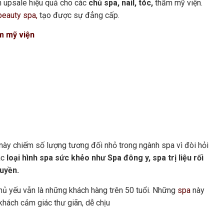
ch upsale hiệu quả cho các
chủ spa, nail, tóc,
thẩm mỹ viện.
beauty spa,
tạo được sự đẳng cấp.
m mỹ viện
nh này chiếm số lượng tương đối nhỏ trong ngành spa vì đòi hỏi
ác
loại hình spa sức khẻo như Spa đông y, spa trị liệu rối
quyền.
hủ yếu vẫn là những khách hàng trên 50 tuổi. Những
spa
này
 khách cảm giác thư giãn, dễ chịu