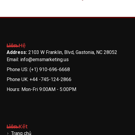
Liên Hệ
Address:
2103 W Franklin, Blvd, Gastonia, NC 28052
Email: info@emsmarketing.us
Phone US: (+1) 910-696-6668
Phone UK: +44 -745-124-2866
Hours: Mon-Fri 9:00AM - 5:00PM
Liên Kết
Trang chủ