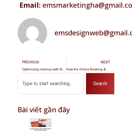
Email:
emsmarketingha@gmail.c
emsdesignweb@gmail.
PREVIOUS
NEXT
Optimizing revenue with the growth tracking feature of Web Booking
How the Online Booking & Checkin system has changed the nail industry in the US
Search
Bài viết gần đây