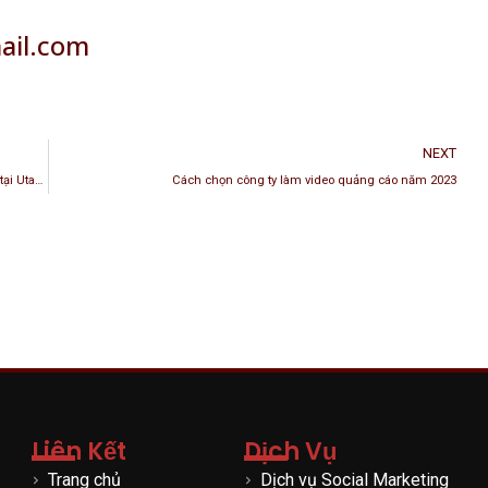
il.com
NEXT
Tiệm Coco Nail Lounge có những mẫu thiết kế & in ấn đẹp nhất tại Utah, USA
Cách chọn công ty làm video quảng cáo năm 2023
Liên Kết
Dịch Vụ
Trang chủ
Dịch vụ Social Marketing