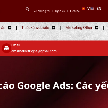
VI
EN
Về chúng tôi
Dịch vụ
Liên hệ
n ấn
Thiết kế website
Marketing Other
Email
emsmarketingha@gmail.com
cáo Google Ads: Các yế