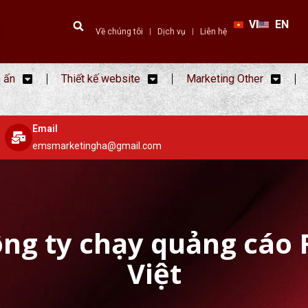
VI
EN
Về chúng tôi
Dịch vụ
Liên hệ
n ấn
Thiết kế website
Marketing Other
Email
emsmarketingha@gmail.com
ng ty chạy quảng cáo
Việt