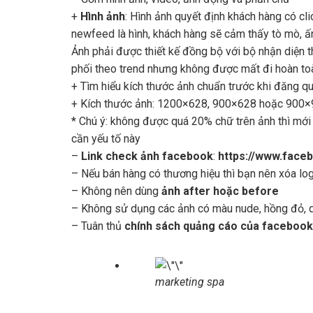
+
Hình ảnh
: Hình ảnh quyết định khách hàng có cli
newfeed là hình, khách hàng sẽ cảm thấy tò mò, ấn
Ảnh phải được thiết kế đồng bộ với bộ nhận diện 
phối theo trend nhưng không được mất đi hoàn toà
+ Tìm hiểu kích thước ảnh chuẩn trước khi đăng qu
+ Kích thước ảnh: 1200×628, 900×628 hoặc 900
* Chú ý: không được quá 20% chữ trên ảnh thì mới
cần yếu tố này
–
Link check ảnh facebook
:
https://www.face
– Nếu bán hàng có thương hiệu thì bạn nên xóa lo
– Không nên dùng
ảnh after hoặc before
– Không sử dụng các ảnh có màu nude, hồng đỏ, 
– Tuân thủ
chính sách quảng cáo của facebook
marketing spa