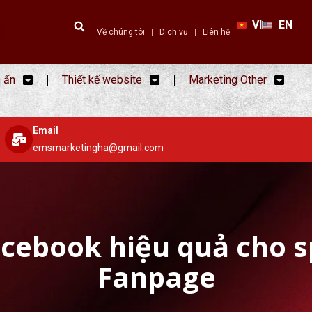
VI
EN
Về chúng tôi
Dịch vụ
Liên hệ
n ấn
Thiết kế website
Marketing Other
Email
emsmarketingha@gmail.com
acebook hiệu quả cho sp
Fanpage