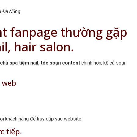
ại Đà Nẵng
nt fanpage thường gặp
l, hair salon.
chủ spa tiệm nail, tóc soạn content
chính hơn, kể cả soạn
k web
gọi khách hàng để truy cập vao website
c tiếp.