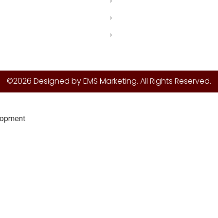
Dịch vụ Thiết kế Website
Thiết kế - Trang trí tiệm
Tăng Like, Follow, Review
©2026 Designed by EMS Marketing. All Rights Reserved.
elopment