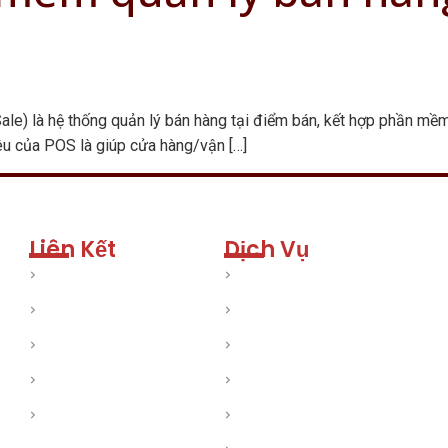
e) là hệ thống quản lý bán hàng tại điểm bán, kết hợp phần mềm 
êu của POS là giúp cửa hàng/vận […]
Liên Kết
Dịch Vụ
Trang chủ
Dịch vụ Social Marketing
Về chúng tôi
Dịch vụ SEO
Dịch vụ
Quảng cáo Google
Liên hệ
Quảng cáo Facebook
Việc làm Nails
Dịch vụ Thiết kế - In ấn