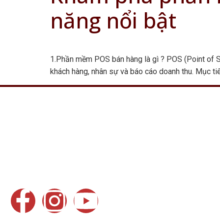
năng nổi bật
1.Phần mềm POS bán hàng là gì ? POS (Point of Sal
khách hàng, nhân sự và báo cáo doanh thu. Mục ti
EMS Marketing là công ty chuyên lĩnh vực Marketing và
quảng cáo kỹ thuật số. Chúng tôi hoạt động trong rất nhiều
lĩnh vực như: dịch vụ in ấn, marketing, quảng cáo cho
ngành Nails, Spa và nhà hàng tại USA và cộng đồng người
Việt