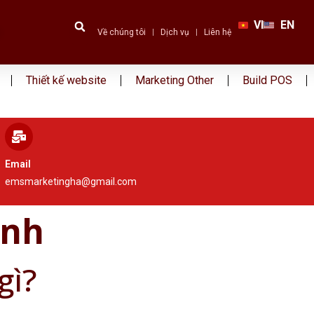
VI
EN
Về chúng tôi
Dịch vụ
Liên hệ
Thiết kế website
Marketing Other
Build POS
Email
emsmarketingha@gmail.com
inh
gì?