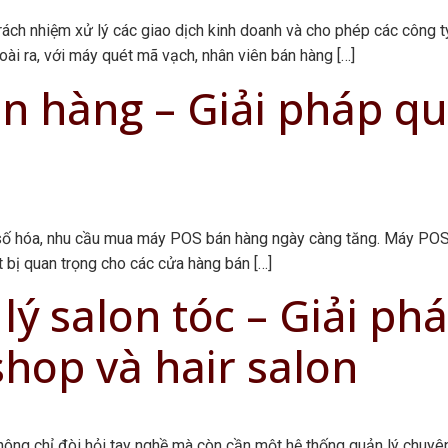
rách nhiệm xử lý các giao dịch kinh doanh và cho phép các công 
goài ra, với máy quét mã vạch, nhân viên bán hàng […]
 hàng – Giải pháp quả
 số hóa, nhu cầu mua máy POS bán hàng ngày càng tăng. Máy POS 
ết bị quan trọng cho các cửa hàng bán […]
 salon tóc – Giải phá
shop và hair salon
không chỉ đòi hỏi tay nghề mà còn cần một hệ thống quản lý chuyê