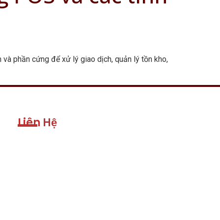
và phần cứng để xử lý giao dịch, quản lý tồn kho,
Liên Hệ
Address:
2103 W Franklin, Blvd,
Gastonia, NC 28052
Email: info@emsmarketing.us
Phone US: (+1) 910-696-6668
Phone UK: +44 -745-124-2866
Hours: Mon-Fri 9:00AM - 5:00PM